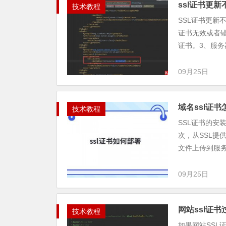
ssl证书更
技术教程
SSL证书更新
证书无效或者错
证书。3、服务器
09月25日
域名ssl证
技术教程
SSL证书的安
次，从SSL提
文件上传到服务.
09月25日
网站ssl证
技术教程
如果网站SSL