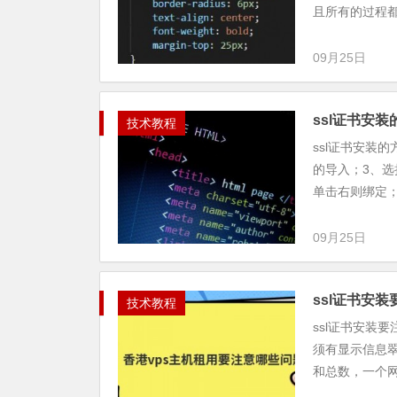
且所有的过程都
09月25日
ssl证书安
技术教程
ssl证书安装
的导入；3、
单击右则绑定；5
09月25日
ssl证书安
技术教程
ssl证书安装
须有显示信息翠
和总数，一个网