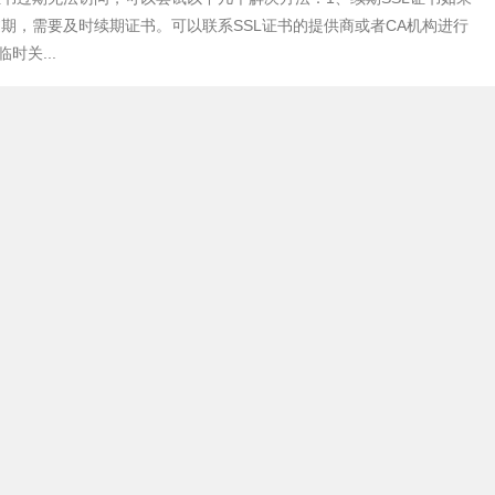
过期，需要及时续期证书。可以联系SSL证书的提供商或者CA机构进行
时关...
阅读全文
l证书的方法是什么
证书的方法一般如下：1、申请SSL证书首先需要在SSL证书的提供商处
申请证书时需要提供一些相关信息，如域名、公司名称、联系方式等
R在申请S...
阅读全文
在哪里
装的位置取决于您使用的服务器和操作系统。以下是几种常见的服务器和
安装位置：1、Apache服务器如果您使用的是Apache服务器，证书通