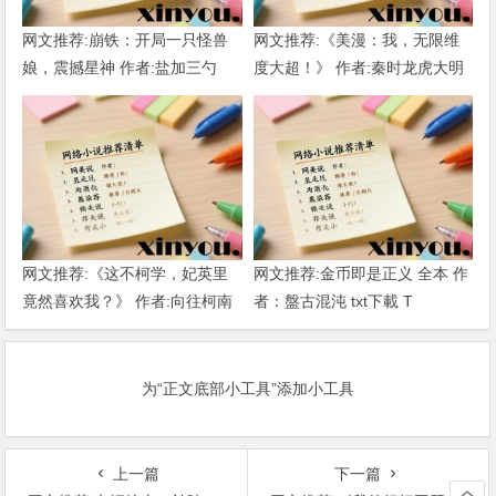
网文推荐:崩铁：开局一只怪兽
网文推荐:《美漫：我，无限维
娘，震撼星神 作者:盐加三勺
度大超！》 作者:秦时龙虎大明
（1-218）TXT下载
1-802章 TXT下载
网文推荐:《这不柯学，妃英里
网文推荐:金币即是正义 全本 作
竟然喜欢我？》 作者:向往柯南
者：盤古混沌 txt下載 T
1-189章 TXT下载
为“正文底部小工具”添加小工具
上一篇
下一篇