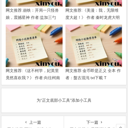
网文推荐:崩铁：开局一只怪兽
网文推荐:《美漫：我，无限维
娘，震撼星神 作者:盐加三勺
度大超！》 作者:秦时龙虎大明
（1-218）TXT下载
1-802章 TXT下载
网文推荐:《这不柯学，妃英里
网文推荐:金币即是正义 全本 作
竟然喜欢我？》 作者:向往柯南
者：盤古混沌 txt下載 T
1-189章 TXT下载
为“正文底部小工具”添加小工具
上一篇
下一篇