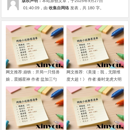
版权声明：
本站原创文章，于2025年9月27日
01:40:09
，由
收集自网络
发表，共 180 字。
网文推荐:崩铁：开局一只怪兽
网文推荐:《美漫：我，无限维
娘，震撼星神 作者:盐加三勺
度大超！》 作者:秦时龙虎大明
（1-218）TXT下载
1-802章 TXT下载