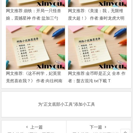
网文推荐:崩铁：开局一只怪兽
网文推荐:《美漫：我，无限维
娘，震撼星神 作者:盐加三勺
度大超！》 作者:秦时龙虎大明
（1-218）TXT下载
1-802章 TXT下载
网文推荐:《这不柯学，妃英里
网文推荐:金币即是正义 全本 作
竟然喜欢我？》 作者:向往柯南
者：盤古混沌 txt下載 T
1-189章 TXT下载
为“正文底部小工具”添加小工具
上一篇
下一篇