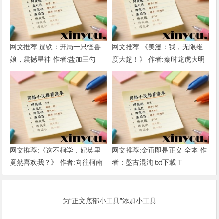
网文推荐:崩铁：开局一只怪兽
网文推荐:《美漫：我，无限维
娘，震撼星神 作者:盐加三勺
度大超！》 作者:秦时龙虎大明
（1-218）TXT下载
1-802章 TXT下载
网文推荐:《这不柯学，妃英里
网文推荐:金币即是正义 全本 作
竟然喜欢我？》 作者:向往柯南
者：盤古混沌 txt下載 T
1-189章 TXT下载
为“正文底部小工具”添加小工具