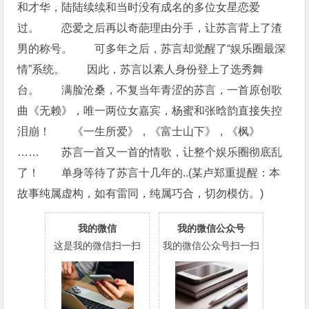
和才华，陆陆续续和当时没有成名的多位女星恋爱
过。 恋爱之后再以奇葩理由分手，让苏言背上了渣
男的称号。 可多年之后，苏言却觉醒了“娱乐圈最深
情”系统。 因此，苏言以素人身份登上了选秀舞
台。 满脸沧桑，不复当年青涩的苏言，一首原创歌
曲《无赖》，唯一两位女嘉宾，杨蜜和张晗韵直接失控
泪崩！ 《一生所爱》，《富士山下》，《枫》
…… 苏言一首又一首的情歌，让整个娱乐圈彻底乱
了！ 单身等待了苏言十几年的..(某卢郑重提醒：本
故事纯属虚构，如有雷同，纯属巧合，切勿模仿。)
我的微信
我的微信公众号
这是我的微信扫一扫
我的微信公众号扫一扫