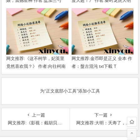
娘，震撼星神 作者:盐加三勺
度大超！》 作者:秦时龙虎大明
（1-218）TXT下载
1-802章 TXT下载
网文推荐:《这不柯学，妃英里
网文推荐:金币即是正义 全本 作
竟然喜欢我？》 作者:向往柯南
者：盤古混沌 txt下載 T
1-189章 TXT下载
为“正文底部小工具”添加小工具
上一篇
下一篇
网文推荐:《影视：截胡贝微微，奖励百吨黄金》 作者:夏末微凉 1-159章 TXT下载
网文推荐:大明：夭寿了，我的狱友竟是朱棣 作者：青四十四 1-160章TXT下载
文