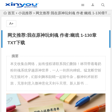
首页
小说推荐
网文推荐:我在原神玩剑魂 作者:幽戏 1-130章TXT下载
A+
网文推荐:我在原神玩剑魂 作者:幽戏 1-130章
TXT下载
摘要
本文收集自网络，如有侵权请联系我们删除！林羽带着毒奶
粉剑魂系统穿越原神世界，一人一剑所向睥睨。猛龙断空斩
与王狼对冲，幻影剑舞和刻晴一起斩牛杂，极神剑术斩邪
祟，无形剑意入微神意化天剑斗天理。新人新书 …