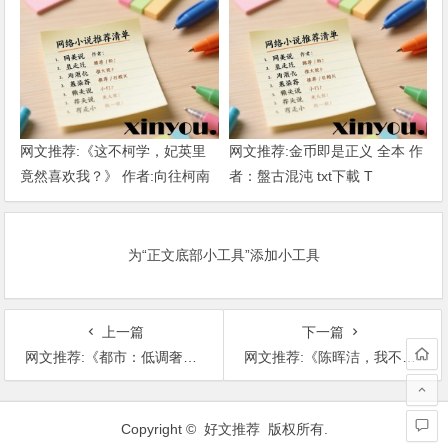
网文推荐:《这不柯学，妃英里
网文推荐:金币即是正义 全本 作
竟然喜欢我？》 作者:向往柯南
者：盤古混沌 txt下載 T
1-189章 TXT下载
为“正文底部小工具”添加小工具
上一篇
下一篇
网文推荐:《都市：低调奢华送外卖(1-820)》 作者：云巅丨飞羽 TXT下载
网文推荐:《陈晖洁，我不做好人了！》 作者:四重今天不做饭 1-754章完本 TXT下载
文
章
Copyright © 好文推荐 版权所有.