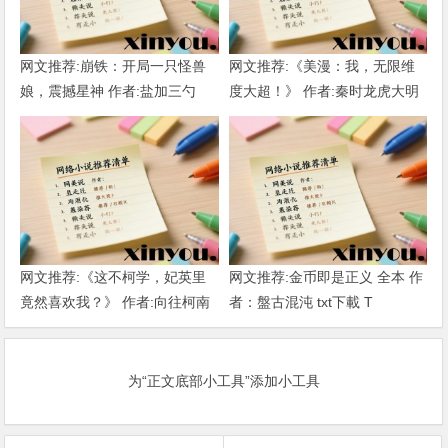
网文推荐:崩铁：开局一只怪兽
网文推荐:《美漫：我，无限维
娘，震撼星神 作者:盐加三勺
度大超！》 作者:秦时龙虎大明
（1-218）TXT下载
1-802章 TXT下载
网文推荐:《这不柯学，妃英里
网文推荐:金币即是正义 全本 作
竟然喜欢我？》 作者:向往柯南
者：盤古混沌 txt下載 T
1-189章 TXT下载
为“正文底部小工具”添加小工具