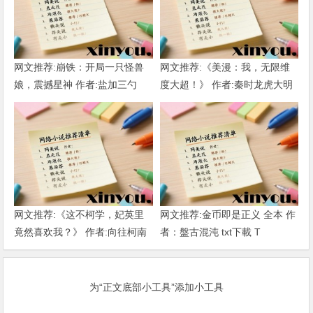
网文推荐:崩铁：开局一只怪兽
网文推荐:《美漫：我，无限维
娘，震撼星神 作者:盐加三勺
度大超！》 作者:秦时龙虎大明
（1-218）TXT下载
1-802章 TXT下载
网文推荐:《这不柯学，妃英里
网文推荐:金币即是正义 全本 作
竟然喜欢我？》 作者:向往柯南
者：盤古混沌 txt下載 T
1-189章 TXT下载
为“正文底部小工具”添加小工具