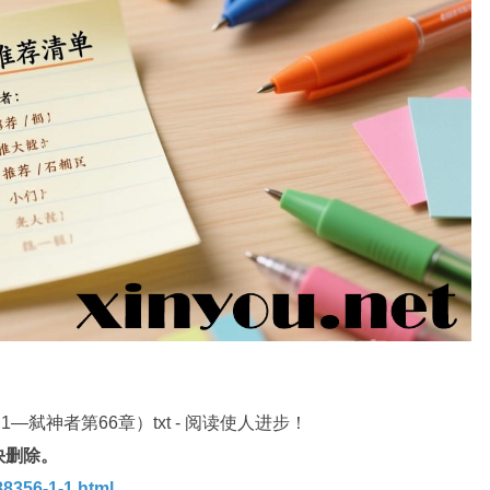
—弑神者第66章）txt - 阅读使人进步！
快删除。
8356-1-1.html