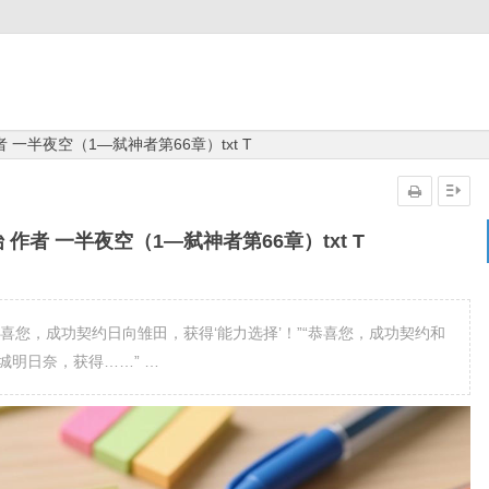
一半夜空（1—弑神者第66章）txt T
作者 一半夜空（1—弑神者第66章）txt T
喜您，成功契约日向雏田，获得‘能力选择’！”“恭喜您，成功契约和
城明日奈，获得……” …