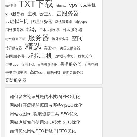
TXT下载
vps
vps主机
ssl证书
ubuntu
云服务器
云主机
vps服务器
主机
云虚拟主机
代理服务器
双线服务器
国内vps
域名
国外服务器
日本服务器
日本云服务器
服务器
空间
时空电商下载
海外服务器
精选
美国vps
站群服务器
美国云服务器
虚拟主机
美国服务器
虚拟空间
虚拟云主机
香港服务器
香港vps
香港主机
香港云服务器
香港空间
高防cdn
香港虚拟主机
高防VPS
高防云服务器
高防服务器
如何发布论坛外链的小技巧|SEO优化
网站打开缓慢的原因有哪些?|SEO优化
网站地图xml提取链接工具|SEO优化
网站改版如何使用SEO技术|SEO优化
如何优化网站SEO标题？|SEO优化