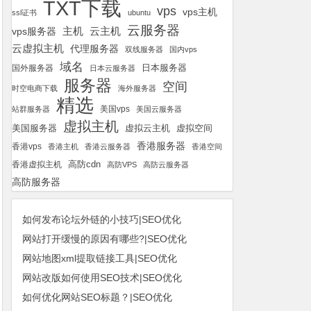
TXT下载
vps
vps主机
ssl证书
ubuntu
云服务器
云主机
vps服务器
主机
云虚拟主机
代理服务器
双线服务器
国内vps
域名
国外服务器
日本服务器
日本云服务器
服务器
空间
时空电商下载
海外服务器
精选
美国vps
站群服务器
美国云服务器
虚拟主机
美国服务器
虚拟空间
虚拟云主机
香港服务器
香港vps
香港主机
香港云服务器
香港空间
高防cdn
香港虚拟主机
高防VPS
高防云服务器
高防服务器
如何发布论坛外链的小技巧|SEO优化
网站打开缓慢的原因有哪些?|SEO优化
网站地图xml提取链接工具|SEO优化
网站改版如何使用SEO技术|SEO优化
如何优化网站SEO标题？|SEO优化