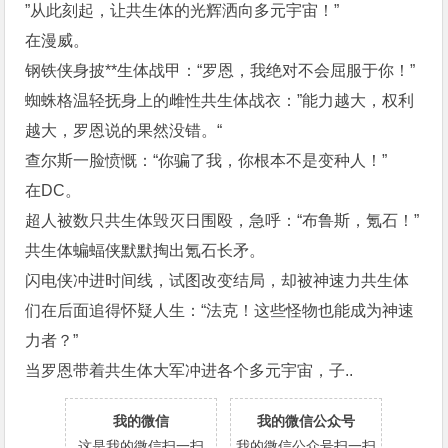
”从此刻起，让共生体的光辉洒向多元宇宙！”
在漫威。
钢铁侠身披**生体战甲：“罗恩，我绝对不会屈服于你！”
蜘蛛格温轻抚身上的雌性共生体战衣：”能力越大，权利
越大，罗恩说的果然没错。“
查尔斯一脸愤慨：“你骗了我，你根本不是变种人！”
在DC。
超人被数只共生体毁灭日围殴，急呼：“布鲁斯，氪石！”
共生体蝙蝠侠默默掏出氪石长矛。
闪电侠冲进时间线，试图改变结局，却被神速力共生体
们在后面追得怀疑人生：“法克！这些怪物也能成为神速
力者？”
当罗恩带着共生体大军冲进各个多元宇宙，子..
我的微信
我的微信公众号
这是我的微信扫一扫
我的微信公众号扫一扫