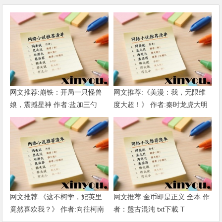
网文推荐:崩铁：开局一只怪兽
网文推荐:《美漫：我，无限维
娘，震撼星神 作者:盐加三勺
度大超！》 作者:秦时龙虎大明
（1-218）TXT下载
1-802章 TXT下载
网文推荐:《这不柯学，妃英里
网文推荐:金币即是正义 全本 作
竟然喜欢我？》 作者:向往柯南
者：盤古混沌 txt下載 T
1-189章 TXT下载