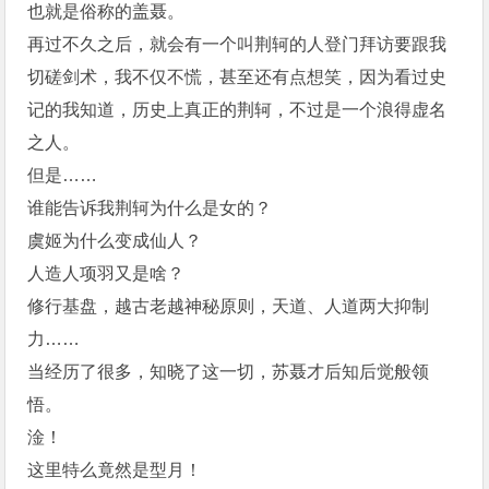
也就是俗称的盖聂。
再过不久之后，就会有一个叫荆轲的人登门拜访要跟我
切磋剑术，我不仅不慌，甚至还有点想笑，因为看过史
记的我知道，历史上真正的荆轲，不过是一个浪得虚名
之人。
但是……
谁能告诉我荆轲为什么是女的？
虞姬为什么变成仙人？
人造人项羽又是啥？
修行基盘，越古老越神秘原则，天道、人道两大抑制
力……
当经历了很多，知晓了这一切，苏聂才后知后觉般领
悟。
淦！
这里特么竟然是型月！