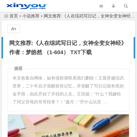
首页
小说推荐
网文推荐:《人在综武写日记，女神全变女神经》 作者：梦皓然 （1-604） TXT下载
A+
网文推荐:《人在综武写日记，女神全变女神经》
作者：梦皓然 （1-604） TXT下载
摘要
本文收集自网络，如有侵权请联系我们删除！王晨穿越综武
世界，二十年后才觉醒前世记忆，并觉醒了写日记就有奖的
金手指，由此开始了开挂的人生。王语嫣：“什么？我嫁给
了同父异母的哥哥段誉？！”邀月：“开什么玩笑 …