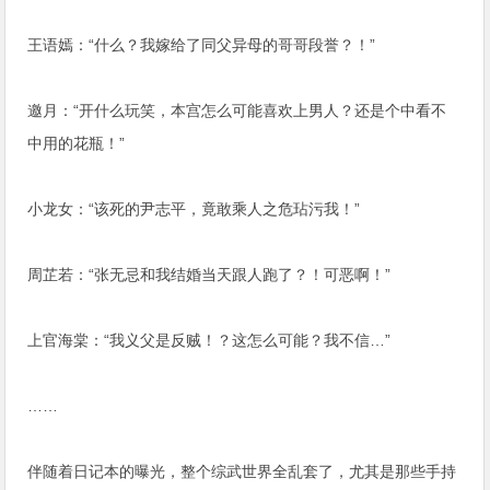
王语嫣：“什么？我嫁给了同父异母的哥哥段誉？！”
邀月：“开什么玩笑，本宫怎么可能喜欢上男人？还是个中看不
中用的花瓶！”
小龙女：“该死的尹志平，竟敢乘人之危玷污我！”
周芷若：“张无忌和我结婚当天跟人跑了？！可恶啊！”
上官海棠：“我义父是反贼！？这怎么可能？我不信…”
……
伴随着日记本的曝光，整个综武世界全乱套了，尤其是那些手持