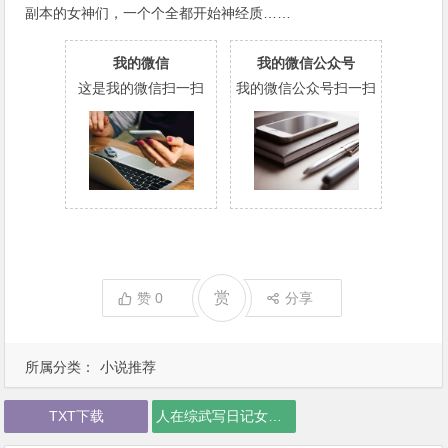
副本的女神们，一个个全都开始神经质……
我的微信
我的微信公众号
这是我的微信扫一扫
我的微信公众号扫一扫
赏
赞
0
分享
所属分类：
小说推荐
TXT下载
人在综武写日记女神全变女神经下载