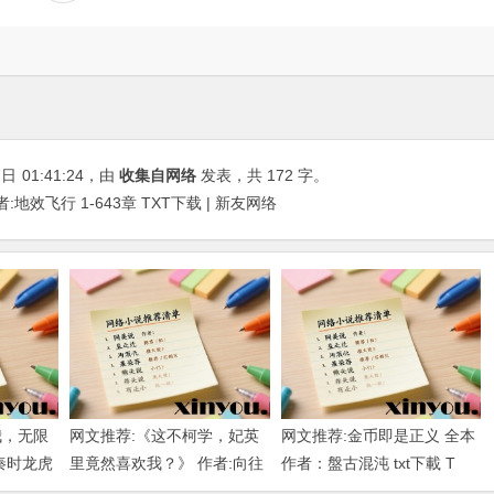
7日
01:41:24
，由
收集自网络
发表，共 172 字。
地效飞行 1-643章 TXT下载 | 新友网络
我，无限
网文推荐:《这不柯学，妃英
网文推荐:金币即是正义 全本
秦时龙虎
里竟然喜欢我？》 作者:向往
作者：盤古混沌 txt下載 T
下载
柯南 1-189章 TXT下载