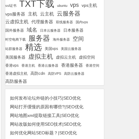
TXT下载
vps
vps主机
ssl证书
ubuntu
云服务器
云主机
vps服务器
主机
云虚拟主机
代理服务器
双线服务器
国内vps
域名
国外服务器
日本服务器
日本云服务器
服务器
空间
时空电商下载
海外服务器
精选
美国vps
站群服务器
美国云服务器
虚拟主机
美国服务器
虚拟空间
虚拟云主机
香港服务器
香港vps
香港主机
香港云服务器
香港空间
高防cdn
香港虚拟主机
高防VPS
高防云服务器
高防服务器
如何发布论坛外链的小技巧|SEO优化
网站打开缓慢的原因有哪些?|SEO优化
网站地图xml提取链接工具|SEO优化
网站改版如何使用SEO技术|SEO优化
如何优化网站SEO标题？|SEO优化