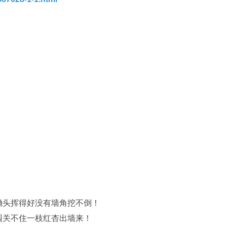
。
锄头挥得好没有墙角挖不倒！
园关不住一枝红杏出墙来！