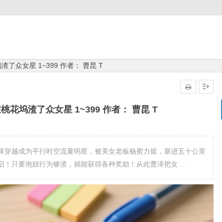
众女星 1~399 作者： 曹昆 T
花坞渣了众女星 1~399 作者： 曹昆 T
泽穿越成为平行时空流量明星，被美女老板杨蜜力挺，塞进五十公里
启！只要泡妞行为够渣，就能获得各种奖励！从此曹泽把女 …