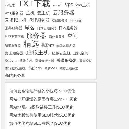
TXT下载
vps
vps主机
ssl证书
ubuntu
云服务器
云主机
vps服务器
主机
云虚拟主机
代理服务器
双线服务器
国内vps
域名
国外服务器
日本服务器
日本云服务器
服务器
空间
时空电商下载
海外服务器
精选
美国vps
站群服务器
美国云服务器
虚拟主机
美国服务器
虚拟空间
虚拟云主机
香港服务器
香港vps
香港主机
香港云服务器
香港空间
高防cdn
香港虚拟主机
高防VPS
高防云服务器
高防服务器
如何发布论坛外链的小技巧|SEO优化
网站打开缓慢的原因有哪些?|SEO优化
网站地图xml提取链接工具|SEO优化
网站改版如何使用SEO技术|SEO优化
如何优化网站SEO标题？|SEO优化