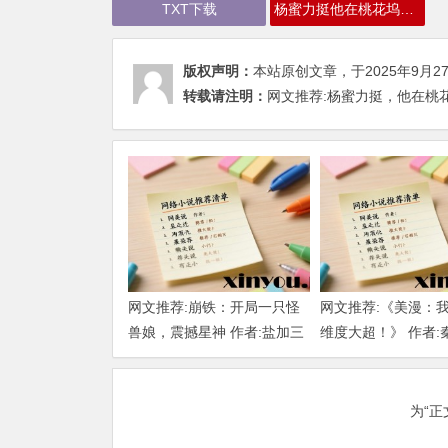
TXT下载
杨蜜力挺他在桃花坞渣了众女星~下载
版权声明：
本站原创文章，于2025年9月2
转载请注明：
网文推荐:杨蜜力挺，他在桃花坞渣
网文推荐:崩铁：开局一只怪
网文推荐:《美漫：
兽娘，震撼星神 作者:盐加三
维度大超！》 作者:
勺 （1-218）TXT下载
大明 1-802章 TXT
为“