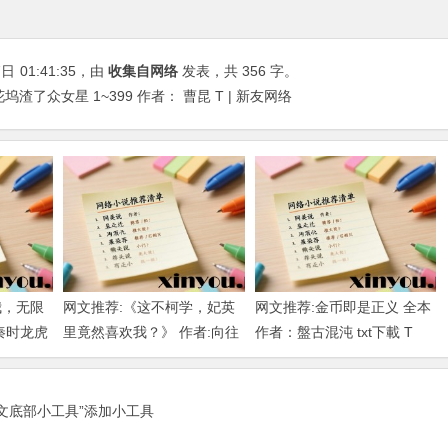
7日
01:41:35
，由
收集自网络
发表，共 356 字。
了众女星 1~399 作者： 曹昆 T | 新友网络
我，无限
网文推荐:《这不柯学，妃英
网文推荐:金币即是正义 全本
秦时龙虎
里竟然喜欢我？》 作者:向往
作者：盤古混沌 txt下載 T
下载
柯南 1-189章 TXT下载
正文底部小工具”添加小工具