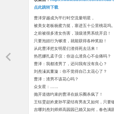
点此跳转下载
曹泽穿越成为平行时空流量明星，
被美女老板杨蜜力挺，塞进五十公里桃花坞
之前被很多渣女伤害，顶级渣男系统开启！
只要泡妞行为够渣，就能获得各种奖励！
从此曹泽把女明星们渣得死去活来！
热芭娜扎孟子仪：你这么渣良心不会痛吗？
曹泽：我都渣男了，还问我有没有良心？
刘焘溱岚董漩：你不觉得自己太花心了？
曹泽：渣男不该花心吗？
众女星：……
抛开道德约束的曹泽在娱乐圈杀疯了！
王钰雯赵妗麦孙芊梁结有男友又如何，只要
吉哪刘焘刘师师高园园已婚又如何，春色满