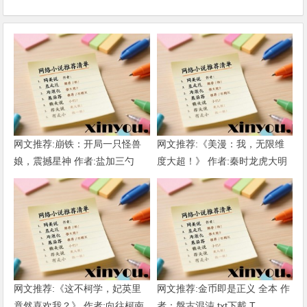
网文推荐:崩铁：开局一只怪兽
网文推荐:《美漫：我，无限维
娘，震撼星神 作者:盐加三勺
度大超！》 作者:秦时龙虎大明
（1-218）TXT下载
1-802章 TXT下载
网文推荐:《这不柯学，妃英里
网文推荐:金币即是正义 全本 作
竟然喜欢我？》 作者:向往柯南
者：盤古混沌 txt下載 T