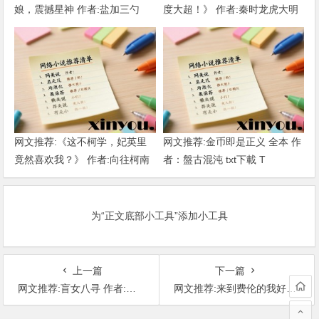
娘，震撼星神 作者:盐加三勺
度大超！》 作者:秦时龙虎大明
（1-218）TXT下载
1-802章 TXT下载
网文推荐:《这不柯学，妃英里
网文推荐:金币即是正义 全本 作
竟然喜欢我？》 作者:向往柯南
者：盤古混沌 txt下載 T
1-189章 TXT下载
为“正文底部小工具”添加小工具
上一篇
下一篇
网文推荐:盲女八寻 作者:青白不醉 1-427章 TXT下载
网文推荐:来到费伦的我好像要无敌了 作者 风柒山林 全本 T