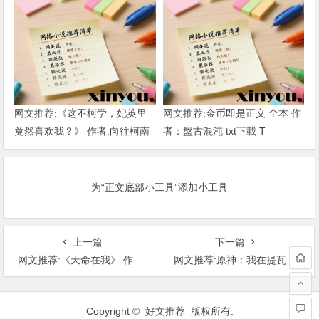
网文推荐:《这不柯学，妃英里
网文推荐:金币即是正义 全本 作
竟然喜欢我？》 作者:向往柯南
者：盤古混沌 txt下載 T
1-189章 TXT下载
为“正文底部小工具”添加小工具
上一篇
下一篇
网文推荐:《天命在我》 作者:桉柏 全本 TXT下载
网文推荐:原神：我在提瓦特创建次元公会》 作者：起舞弄清影 （1–634） T
文
章
Copyright © 好文推荐 版权所有.