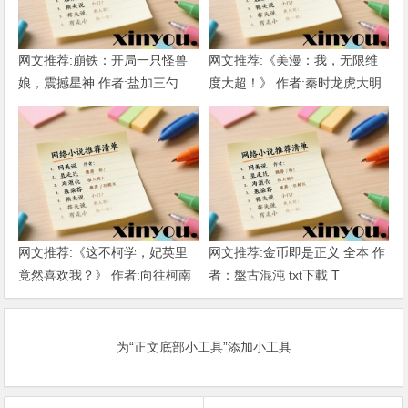
网文推荐:崩铁：开局一只怪兽
网文推荐:《美漫：我，无限维
娘，震撼星神 作者:盐加三勺
度大超！》 作者:秦时龙虎大明
（1-218）TXT下载
1-802章 TXT下载
网文推荐:《这不柯学，妃英里
网文推荐:金币即是正义 全本 作
竟然喜欢我？》 作者:向往柯南
者：盤古混沌 txt下載 T
1-189章 TXT下载
为“正文底部小工具”添加小工具