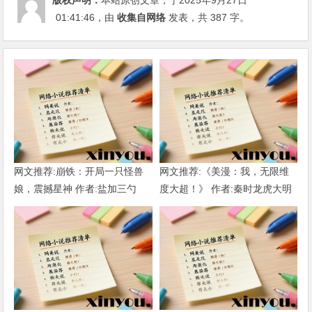
版权声明：
本站原创文章，于2025年9月27日
01:41:46
，由
收集自网络
发表，共 387 字。
网文推荐:崩铁：开局一只怪兽
网文推荐:《美漫：我，无限维
娘，震撼星神 作者:盐加三勺
度大超！》 作者:秦时龙虎大明
（1-218）TXT下载
1-802章 TXT下载