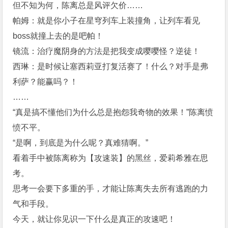
但不知为何，陈离总是风评欠价……
帕姆：就是你小子在星穹列车上装撞角，让列车看见
boss就撞上去的是吧帕！
镜流：治疗魔阴身的方法是把我变成嘤嘤怪？逆徒！
西琳：是时候让塞西莉亚打复活赛了！什么？对手是弗
利萨？能赢吗？！
……
“真是搞不懂他们为什么总是抱怨我奇物的效果！”陈离愤
愤不平。
“是啊，到底是为什么呢？真难猜啊。”
看着手中被陈离称为【攻速装】的黑丝，爱莉希雅在思
考。
思考一会要下多重的手，才能让陈离失去所有逃跑的力
气和手段。
今天，就让你见识一下什么是真正的攻速吧！