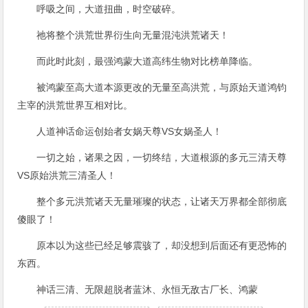
呼吸之间，大道扭曲，时空破碎。
祂将整个洪荒世界衍生向无量混沌洪荒诸天！
而此时此刻，最强鸿蒙大道高纬生物对比榜单降临。
被鸿蒙至高大道本源更改的无量至高洪荒，与原始天道鸿钧
主宰的洪荒世界互相对比。
人道神话命运创始者女娲天尊VS女娲圣人！
一切之始，诸果之因，一切终结，大道根源的多元三清天尊
VS原始洪荒三清圣人！
整个多元洪荒诸天无量璀璨的状态，让诸天万界都全部彻底
傻眼了！
原本以为这些已经足够震骇了，却没想到后面还有更恐怖的
东西。
神话三清、无限超脱者蓝沐、永恒无敌古厂长、鸿蒙