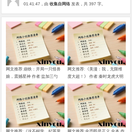
01:41:47
，由
收集自网络
发表，共 397 字。
网文推荐:崩铁：开局一只怪兽
网文推荐:《美漫：我，无限维
娘，震撼星神 作者:盐加三勺
度大超！》 作者:秦时龙虎大明
（1-218）TXT下载
1-802章 TXT下载
网文推荐:《这不柯学，妃英里
网文推荐:金币即是正义 全本 作