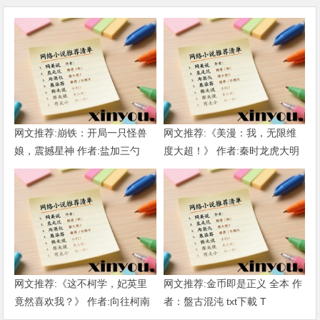
网文推荐:崩铁：开局一只怪兽
网文推荐:《美漫：我，无限维
娘，震撼星神 作者:盐加三勺
度大超！》 作者:秦时龙虎大明
（1-218）TXT下载
1-802章 TXT下载
网文推荐:《这不柯学，妃英里
网文推荐:金币即是正义 全本 作
竟然喜欢我？》 作者:向往柯南
者：盤古混沌 txt下載 T
1-189章 TXT下载