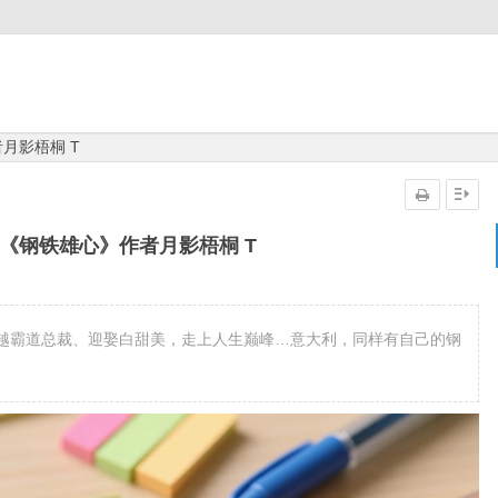
月影梧桐 T
本《钢铁雄心》作者月影梧桐 T
越霸道总裁、迎娶白甜美，走上人生巅峰…意大利，同样有自己的钢