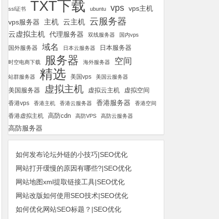
TXT下载
vps
vps主机
ssl证书
ubuntu
云服务器
云主机
vps服务器
主机
云虚拟主机
代理服务器
双线服务器
国内vps
域名
国外服务器
日本服务器
日本云服务器
服务器
空间
时空电商下载
海外服务器
精选
美国vps
站群服务器
美国云服务器
虚拟主机
美国服务器
虚拟空间
虚拟云主机
香港服务器
香港vps
香港主机
香港云服务器
香港空间
高防cdn
香港虚拟主机
高防VPS
高防云服务器
高防服务器
如何发布论坛外链的小技巧|SEO优化
网站打开缓慢的原因有哪些?|SEO优化
网站地图xml提取链接工具|SEO优化
网站改版如何使用SEO技术|SEO优化
如何优化网站SEO标题？|SEO优化