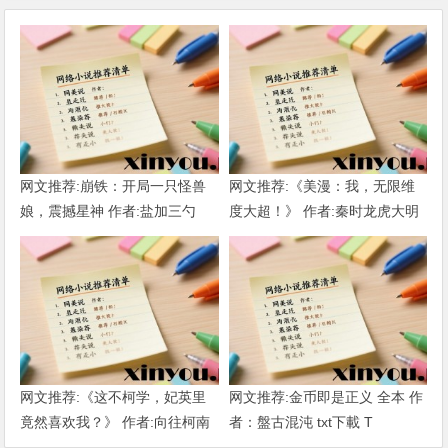
网文推荐:崩铁：开局一只怪兽
网文推荐:《美漫：我，无限维
娘，震撼星神 作者:盐加三勺
度大超！》 作者:秦时龙虎大明
（1-218）TXT下载
1-802章 TXT下载
网文推荐:《这不柯学，妃英里
网文推荐:金币即是正义 全本 作
竟然喜欢我？》 作者:向往柯南
者：盤古混沌 txt下載 T
1-189章 TXT下载