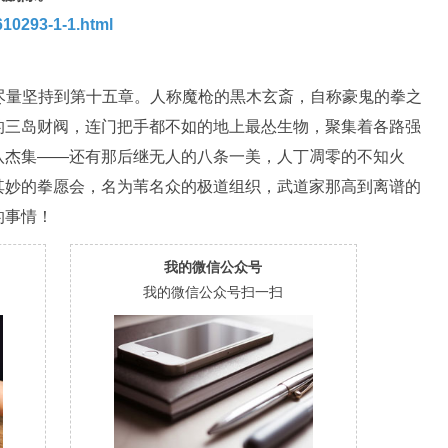
10293-1-1.html
尽量坚持到第十五章。人称魔枪的黒木玄斎，自称豪鬼的拳之
的三岛财阀，连门把手都不如的地上最怂生物，聚集着各路强
八杰集——还有那后继无人的八条一美，人丁凋零的不知火
其妙的拳愿会，名为苇名众的极道组织，武道家那高到离谱的
的事情！
我的微信公众号
我的微信公众号扫一扫