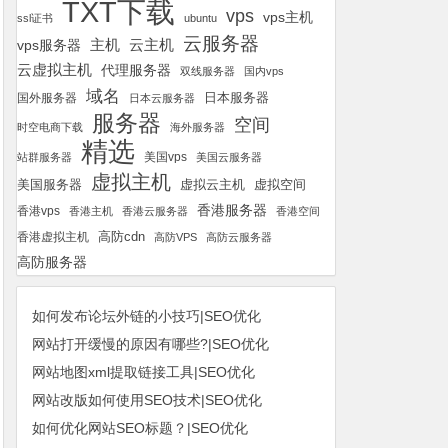
TXT下载
vps
vps主机
ssl证书
ubuntu
云服务器
云主机
vps服务器
主机
云虚拟主机
代理服务器
双线服务器
国内vps
域名
国外服务器
日本服务器
日本云服务器
服务器
空间
时空电商下载
海外服务器
精选
美国vps
站群服务器
美国云服务器
虚拟主机
美国服务器
虚拟空间
虚拟云主机
香港服务器
香港vps
香港主机
香港云服务器
香港空间
高防cdn
香港虚拟主机
高防VPS
高防云服务器
高防服务器
如何发布论坛外链的小技巧|SEO优化
网站打开缓慢的原因有哪些?|SEO优化
网站地图xml提取链接工具|SEO优化
网站改版如何使用SEO技术|SEO优化
如何优化网站SEO标题？|SEO优化