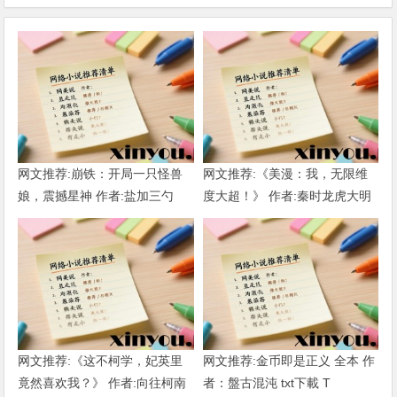
网文推荐:崩铁：开局一只怪兽
网文推荐:《美漫：我，无限维
娘，震撼星神 作者:盐加三勺
度大超！》 作者:秦时龙虎大明
（1-218）TXT下载
1-802章 TXT下载
网文推荐:《这不柯学，妃英里
网文推荐:金币即是正义 全本 作
竟然喜欢我？》 作者:向往柯南
者：盤古混沌 txt下載 T