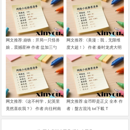
网文推荐:崩铁：开局一只怪兽
网文推荐:《美漫：我，无限维
娘，震撼星神 作者:盐加三勺
度大超！》 作者:秦时龙虎大明
（1-218）TXT下载
1-802章 TXT下载
网文推荐:《这不柯学，妃英里
网文推荐:金币即是正义 全本 作
竟然喜欢我？》 作者:向往柯南
者：盤古混沌 txt下載 T
1-189章 TXT下载