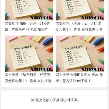
网文推荐:崩铁：开局一只怪兽
网文推荐:《美漫：我，无限维
娘，震撼星神 作者:盐加三勺
度大超！》 作者:秦时龙虎大明
（1-218）TXT下载
1-802章 TXT下载
网文推荐:《这不柯学，妃英里
网文推荐:金币即是正义 全本 作
竟然喜欢我？》 作者:向往柯南
者：盤古混沌 txt下載 T
1-189章 TXT下载
为“正文底部小工具”添加小工具