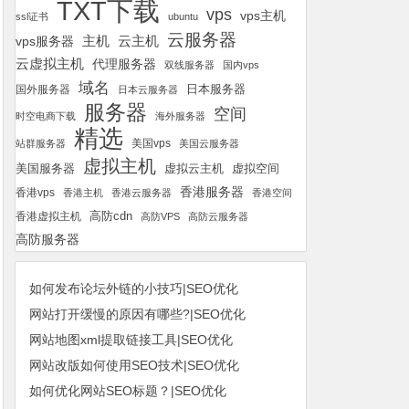
TXT下载
vps
vps主机
ssl证书
ubuntu
云服务器
云主机
vps服务器
主机
云虚拟主机
代理服务器
双线服务器
国内vps
域名
国外服务器
日本服务器
日本云服务器
服务器
空间
时空电商下载
海外服务器
精选
美国vps
站群服务器
美国云服务器
虚拟主机
美国服务器
虚拟空间
虚拟云主机
香港服务器
香港vps
香港主机
香港云服务器
香港空间
高防cdn
香港虚拟主机
高防VPS
高防云服务器
高防服务器
如何发布论坛外链的小技巧|SEO优化
网站打开缓慢的原因有哪些?|SEO优化
网站地图xml提取链接工具|SEO优化
网站改版如何使用SEO技术|SEO优化
如何优化网站SEO标题？|SEO优化