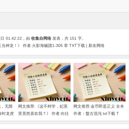
7日
01:42:22
，由
收集自网络
发表，共 151 字。
神龙！》 作者:火影海贼团1-305 章 TXT下载 | 新友网络
我，无限
网文推荐:《这不柯学，妃英
网文推荐:金币即是正义 全本
秦时龙虎
里竟然喜欢我？》 作者:向往
作者：盤古混沌 txt下載 T
下载
柯南 1-189章 TXT下载