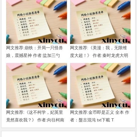
网文推荐:崩铁：开局一只怪兽
网文推荐:《美漫：我，无限维
娘，震撼星神 作者:盐加三勺
度大超！》 作者:秦时龙虎大明
（1-218）TXT下载
1-802章 TXT下载
网文推荐:《这不柯学，妃英里
网文推荐:金币即是正义 全本 作
竟然喜欢我？》 作者:向往柯南
者：盤古混沌 txt下載 T
1-189章 TXT下载