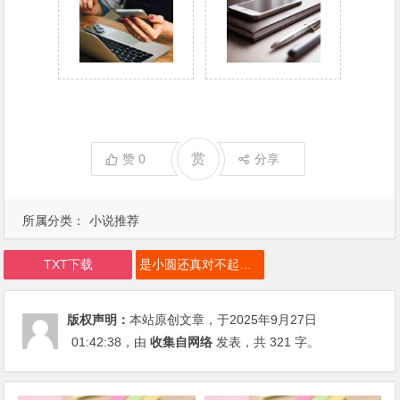
赏
赞
0
分享
所属分类：
小说推荐
TXT下载
是小圆还真对不起了下载
版权声明：
本站原创文章，于2025年9月27日
01:42:38
，由
收集自网络
发表，共 321 字。