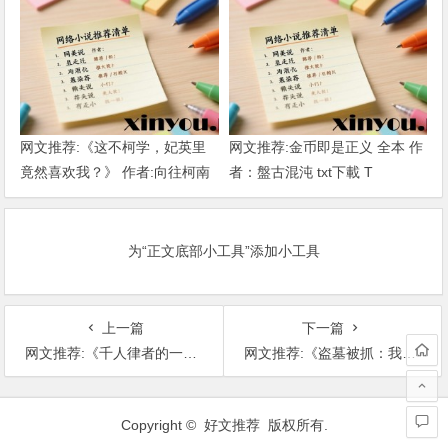
网文推荐:《这不柯学，妃英里
网文推荐:金币即是正义 全本 作
竟然喜欢我？》 作者:向往柯南
者：盤古混沌 txt下載 T
1-189章 TXT下载
为“正文底部小工具”添加小工具
上一篇
下一篇
网文推荐:《千人律者的一己之见》 作者：暮霭沉沉（全本完结） T
网文推荐:《盗墓被抓：我挖自家祖坟还犯法》 作者：天榜李哥（1-4233） TXT下载
文
章
Copyright © 好文推荐 版权所有.
导