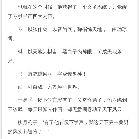
也就在这个时候，他获得了一个文圣系统，并觉醒
了琴棋书画四大内容。
琴：以弦作剑，以音为气，弹指惊天地，一曲动琼
霄。
棋：以天地为棋盘，黑白子为阵眼，可成天地杀
局。
书：落笔惊风雨，字成惊鬼神！
画：可自成一方乾坤小世界。
于是乎，稷下学宫就有了一位奇怪弟子，他不练剑
不练武，每天只弹琴作画，却无意间卷动了天下风云。
柳月公子：“有了他在稷下学宫，我这天下第一美男
的风头都被抢了。”