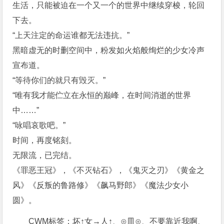
生活，只能被迫在一个又一个的世界中继续穿梭，轮回
下去。
“上天注定的命运谁都无法违抗。”
黑暗虚无的时删空间中，粉发如火焰般绚烂的少女冷声
宣布道。
“等待你们的就只有毁灭。”
“唯有我才能伫立在永恒的巅峰，在时间消逝的世界
中……”
“咏唱哀歌吧。”
时间，再度铭刻。
无限流，已完结。
《罪恶王冠》，《不灭钻石》，《鬼灭之刃》《黄金之
风》《反叛的鲁路修》《飙马野郎》《魔法少女小
圆》。
CWM标签：坏↑女→人↑、⊙皿⊙、不要靠近我啊、