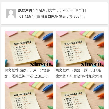
版权声明：
本站原创文章，于2025年9月27日
01:42:57
，由
收集自网络
发表，共 388 字。
网文推荐:崩铁：开局一只怪兽
网文推荐:《美漫：我，无限维
娘，震撼星神 作者:盐加三勺
度大超！》 作者:秦时龙虎大明
（1-218）TXT下载
1-802章 TXT下载