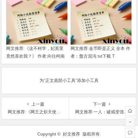
网文推荐:《这不柯学，妃英里
网文推荐:金币即是正义 全本 作
竟然喜欢我？》 作者:向往柯南
者：盤古混沌 txt下載 T
1-189章 TXT下载
为“正文底部小工具”添加小工具
上一篇
下一篇
网文推荐:《网王之炽天使》 作者：辉妈家的紫妈 （至卷六黑子的篮球第104章） T
网文推荐:一人：破戒变强，冯宝宝求放过！(1-182) 作者：旭神啊 T
文
章
Copyright © 好文推荐 版权所有.