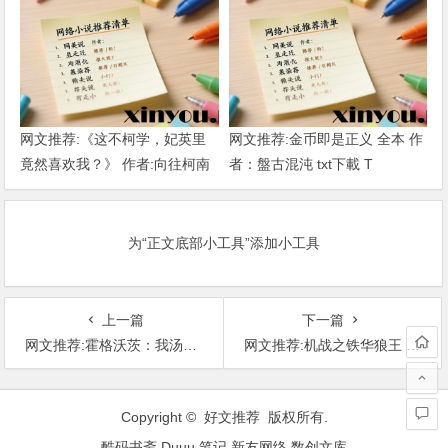
网文推荐:《这不柯学，妃英里
网文推荐:金币即是正义 全本 作
竟然喜欢我？》 作者:向往柯南
者：盤古混沌 txt下載 T
1-189章 TXT下载
为“正文底部小工具”添加小工具
上一篇
下一篇
网文推荐:霍格沃茨：我汤姆，真不是黑魔王 1-131.txt 作者：天边的月亮 T
网文推荐:机战之铁华狼王 第1章-AGE卷第188章.txt 作者:遗失之虹 T
文
章
Copyright © 好文推荐 版权所有.
导
酷码书斋
Duuu 笔记
新友网络
数创文库