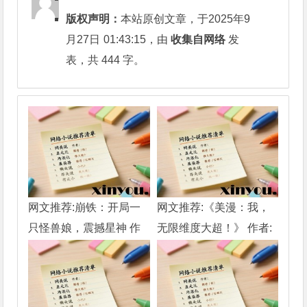
版权声明：
本站原创文章，于2025年9
月27日
01:43:15
，由
收集自网络
发
表，共 444 字。
网文推荐:崩铁：开局一
网文推荐:《美漫：我，
只怪兽娘，震撼星神 作
无限维度大超！》 作者:
者:盐加三勺 （1-218）
秦时龙虎大明 1-802章
TXT下载
TXT下载