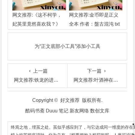
网文推荐:《这不柯学，
网文推荐:金币即是正义
妃英里竟然喜欢我？》
全本 作者：盤古混沌 txt
作者:向往柯南 1-189章
下載 T
TXT下载
为“正文底部小工具”添加小工具
上一篇
下一篇
网文推荐:铁龙的进阶之旅1-4卷15作者：未落 T
网文推荐:叶酒神在1991 1-302.TXT 作者：兰斯路 T
文
Copyright © 好文推荐 版权所有.
章
酷码书斋
Duuu 笔记
新友网络
数创文库
导
终焉之地，埋茧之处。茧似乎感应到了，与它达成同一维度的存在
航
梢上的茧彻底消融，化为乌有。“想要拥抱？想屁吃呢。人类可没请