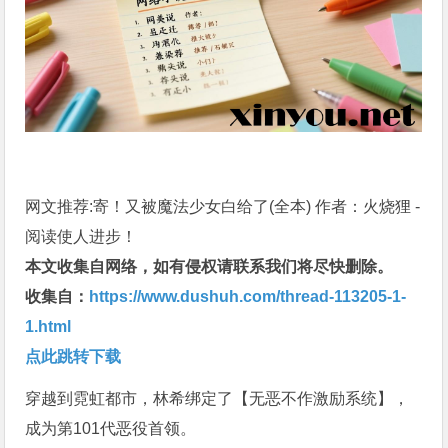
网文推荐:寄！又被魔法少女白给了(全本) 作者：火烧狸 -
阅读使人进步！
本文收集自网络，如有侵权请联系我们将尽快删除。
收集自：
https://www.dushuh.com/thread-113205-1-
1.html
点此跳转下载
穿越到霓虹都市，林希绑定了【无恶不作激励系统】，
成为第101代恶役首领。