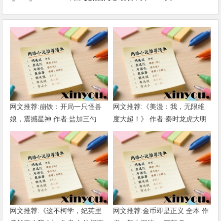
网文推荐:崩铁：开局一只怪兽
网文推荐:《美漫：我，无限维
娘，震撼星神 作者:盐加三勺
度大超！》 作者:秦时龙虎大明
（1-218）TXT下载
1-802章 TXT下载
网文推荐:《这不柯学，妃英里
网文推荐:金币即是正义 全本 作