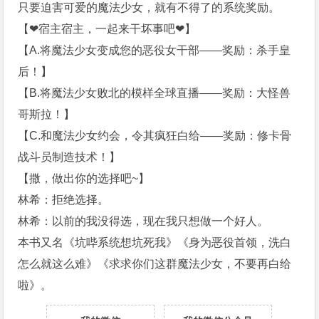
只要迫害可爱的魔法少女，就有不得了的系统奖励。
【❤宿主宿主，一起来干坏事吧❤】
【A.将魔法少女变成您的恶役女干部——奖励：杀手皇
后！】
【B.将魔法少女败北的模样全球直播——奖励：大怪兽
哥斯拉！】
【C.和魔法少女约会，令其疯狂白给——奖励：修卡骨
战斗员制造技术！】
【撒，做出你的选择吧~】
林希：拒绝选择。
林希：以前的我没得选，现在我只想做一个好人。
本书又名《坑哔系统想坑死我》《身为恶役首领，洗白
怎么就这么难》《求求你们这群魔法少女，不要再白给
啦》。