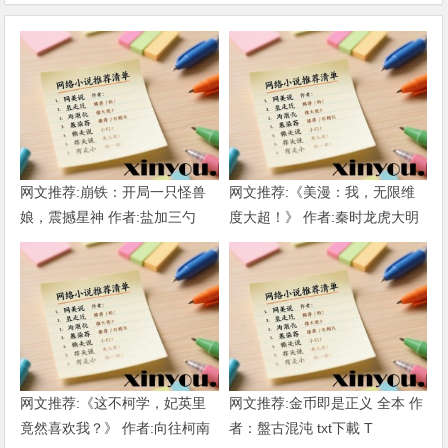
网文推荐:崩铁：开局一只怪兽
网文推荐:《美漫：我，无限维
娘，震撼星神 作者:盐加三勺
度大超！》 作者:秦时龙虎大明
（1-218）TXT下载
1-802章 TXT下载
网文推荐:《这不柯学，妃英里
网文推荐:金币即是正义 全本 作
竟然喜欢我？》 作者:向往柯南
者：盤古混沌 txt下載 T