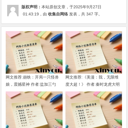
版权声明：
本站原创文章，于2025年9月27日
01:43:19
，由
收集自网络
发表，共 347 字。
网文推荐:崩铁：开局一只怪兽
网文推荐:《美漫：我，无限维
娘，震撼星神 作者:盐加三勺
度大超！》 作者:秦时龙虎大明
（1-218）TXT下载
1-802章 TXT下载