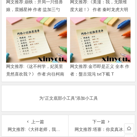
网文推荐:崩铁：开局一只怪兽
网文推荐:《美漫：我，无限维
娘，震撼星神 作者:盐加三勺
度大超！》 作者:秦时龙虎大明
（1-218）TXT下载
1-802章 TXT下载
网文推荐:《这不柯学，妃英里
网文推荐:金币即是正义 全本 作
竟然喜欢我？》 作者:向往柯南
者：盤古混沌 txt下載 T
1-189章 TXT下载
为“正文底部小工具”添加小工具
上一篇
下一篇
网文推荐:《大祥老师，我们来组一辈子乐队吧！(1-269)》 作者: 一只鸽子 T
网文推荐:塔寨：你卖真冰糖 作者：西南棋王果 1-528.TXT T