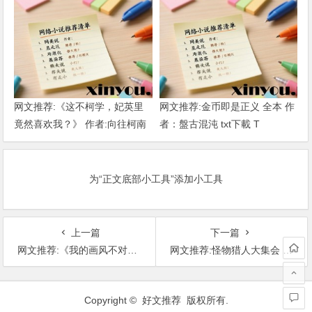
网文推荐:《这不柯学，妃英里
网文推荐:金币即是正义 全本 作
竟然喜欢我？》 作者:向往柯南
者：盤古混沌 txt下載 T
1-189章 TXT下载
为“正文底部小工具”添加小工具
上一篇
下一篇
网文推荐:《我的画风不对怎么想都是次元的错》 作者:幻想乡的一条水龙 全本 TXT下载
网文推荐:怪物猎人大集会 1-403.txt 作者：徐人双 T
文
章
Copyright © 好文推荐 版权所有.