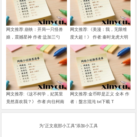
网文推荐:崩铁：开局一只怪兽
网文推荐:《美漫：我，无限维
娘，震撼星神 作者:盐加三勺
度大超！》 作者:秦时龙虎大明
（1-218）TXT下载
1-802章 TXT下载
网文推荐:《这不柯学，妃英里
网文推荐:金币即是正义 全本 作
竟然喜欢我？》 作者:向往柯南
者：盤古混沌 txt下載 T
1-189章 TXT下载
为“正文底部小工具”添加小工具