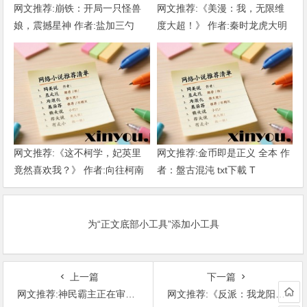
网文推荐:崩铁：开局一只怪兽
网文推荐:《美漫：我，无限维
娘，震撼星神 作者:盐加三勺
度大超！》 作者:秦时龙虎大明
（1-218）TXT下载
1-802章 TXT下载
网文推荐:《这不柯学，妃英里
网文推荐:金币即是正义 全本 作
竟然喜欢我？》 作者:向往柯南
者：盤古混沌 txt下載 T
1-189章 TXT下载
为“正文底部小工具”添加小工具
上一篇
下一篇
网文推荐:神民霸主正在审问异形女特务1-3卷8章作者：咸鱼芥 T
网文推荐:《反派：我龙阳道体，圣女全变渣女》 作者:七弦流音 1-299章 TXT下载