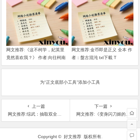
网文推荐:《这不柯学，妃英里
网文推荐:金币即是正义 全本 作
竟然喜欢我？》 作者:向往柯南
者：盤古混沌 txt下載 T
1-189章 TXT下载
为“正文底部小工具”添加小工具
上一篇
下一篇
网文推荐:综武：抽取双全手，开局起死回生1-252.TXT 作者:逃离人间 T
网文推荐:《变身闪刀姬的无限综漫》 作者:白木柏 1-147章 TXT下载
文
章
Copyright © 好文推荐 版权所有.