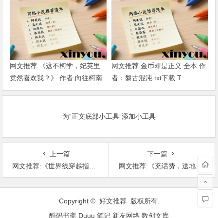
网文推荐:《这不柯学，妃英里
网文推荐:金币即是正义 全本 作
竟然喜欢我？》 作者:向往柯南
者：盤古混沌 txt下載 T
1-189章 TXT下载
为“正文底部小工具”添加小工具
上一篇
下一篇
网文推荐:《世界线穿越指南》作者：文济民（1-375）TXT下载
网文推荐:《充话费，送地虎侠》 作者:黑暗浮士德 1-271章 TXT下载
文
章
Copyright © 好文推荐 版权所有.
导
酷码书斋
Duuu 笔记
新友网络
数创文库