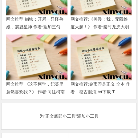
网文推荐:崩铁：开局一只怪兽
网文推荐:《美漫：我，无限维
娘，震撼星神 作者:盐加三勺
度大超！》 作者:秦时龙虎大明
（1-218）TXT下载
1-802章 TXT下载
网文推荐:《这不柯学，妃英里
网文推荐:金币即是正义 全本 作
竟然喜欢我？》 作者:向往柯南
者：盤古混沌 txt下載 T
1-189章 TXT下载
为“正文底部小工具”添加小工具