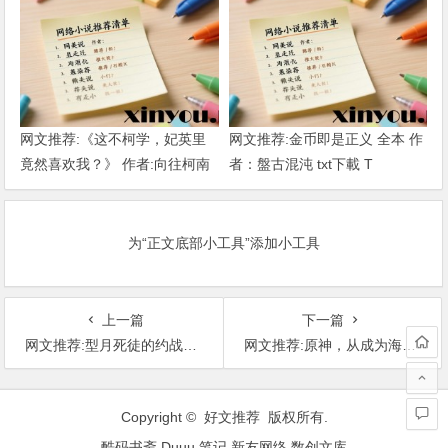
网文推荐:《这不柯学，妃英里
网文推荐:金币即是正义 全本 作
竟然喜欢我？》 作者:向往柯南
者：盤古混沌 txt下載 T
1-189章 TXT下载
为“正文底部小工具”添加小工具
上一篇
下一篇
网文推荐:型月死徒的约战生活 1-157至卷六幕间2.txt 作者：新尘埃 T
网文推荐:原神，从成为海洋之神开始 作者：正经相师 1——第三卷16章 TXT下载
文
章
Copyright © 好文推荐 版权所有.
导
酷码书斋
Duuu 笔记
新友网络
数创文库