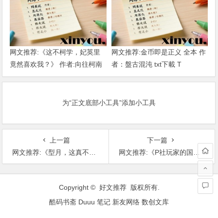
网文推荐:《这不柯学，妃英里
网文推荐:金币即是正义 全本 作
竟然喜欢我？》 作者:向往柯南
者：盤古混沌 txt下載 T
1-189章 TXT下载
为“正文底部小工具”添加小工具
上一篇
下一篇
网文推荐:《型月，这真不是里世界吗？》 作者:若青与桃 1-卷四22章 TXT下载
网文推荐:《P社玩家的国家振兴术》 作者:怨念法师 完结 TXT下载
文
章
Copyright © 好文推荐 版权所有.
导
酷码书斋
Duuu 笔记
新友网络
数创文库
航