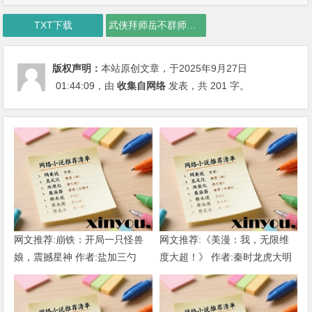
TXT下载
武侠拜师岳不群师娘勾引我下载
版权声明：
本站原创文章，于2025年9月27日
01:44:09
，由
收集自网络
发表，共 201 字。
网文推荐:崩铁：开局一只怪兽
网文推荐:《美漫：我，无限维
娘，震撼星神 作者:盐加三勺
度大超！》 作者:秦时龙虎大明
（1-218）TXT下载
1-802章 TXT下载