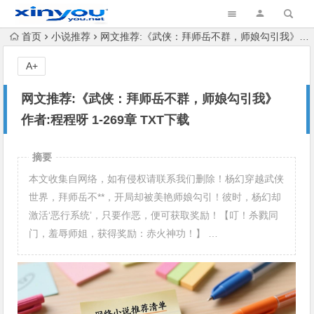
首页
小说推荐
网文推荐:《武侠：拜师岳不群，师娘勾引我》 作者:程程呀 1-269章 TXT下载
A+
网文推荐:《武侠：拜师岳不群，师娘勾引我》
作者:程程呀 1-269章 TXT下载
摘要
本文收集自网络，如有侵权请联系我们删除！杨幻穿越武侠
世界，拜师岳不**，开局却被美艳师娘勾引！彼时，杨幻却
激活‘恶行系统’，只要作恶，便可获取奖励！【叮！杀戮同
门，羞辱师姐，获得奖励：赤火神功！】 …