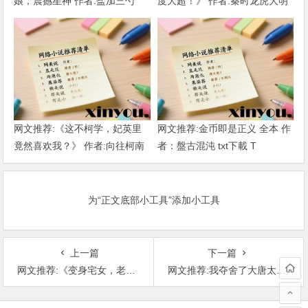
娘，震撼星神 作者:盐加三勺
度大超！》 作者:秦时龙虎大明
（1-218）TXT下载
1-802章 TXT下载
网文推荐:《这不柯学，妃英里
网文推荐:金币即是正义 全本 作
竟然喜欢我？》 作者:向往柯南
者：盤古混沌 txt下載 T
1-189章 TXT下载
为“正文底部小工具”添加小工具
上一篇
下一篇
网文推荐:《变身宅女，老妈居然叫我参加恋综》 作者: 一只书包 1-221完本 TXT下载
网文推荐:我夺舍了大唐太子1-760 作者:我怂到灵魂深处0 T
文